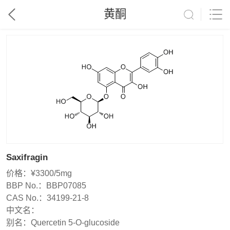
黄酮
Saxifragin
价格：
¥3300/5mg
BBP No.：
BBP07085
CAS No.：
34199-21-8
中文名：
别名：
Quercetin 5-O-glucoside