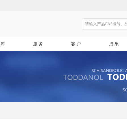
物库
服 务
客 户
成 果