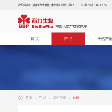
欢迎访问云南西力生物技术股份有限公司！
证券代码：871574
首 页
产 品
天然产
首页
产 品
结构类型
甾体