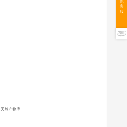
系
客
服
告
；天然产物库