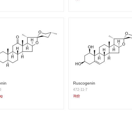
nin
Ruscogenin
0
472-11-7
mg
询价