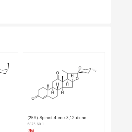
(25R)-Spirost-4-ene-3,12-dione
6875-60-1
询价