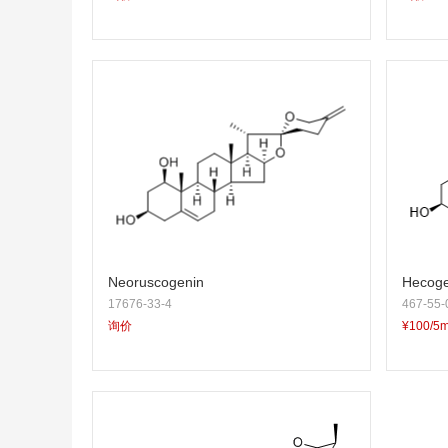
Neoruscogenin
Hecoge
17676-33-4
467-55-
询价
¥100/5