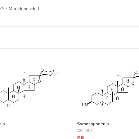
个：
Marsdenoside I
nin
Sarsasapogenin
126-19-2
询价