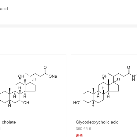
 acid
 cholate
Glycodeoxycholic acid
1
360-65-6
询价