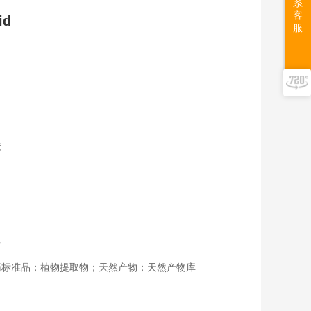
系
客
id
服
酸
告
药标准品；植物提取物；天然产物；天然产物库