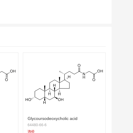
Glycoursodeoxycholic acid
64480-66-6
询价