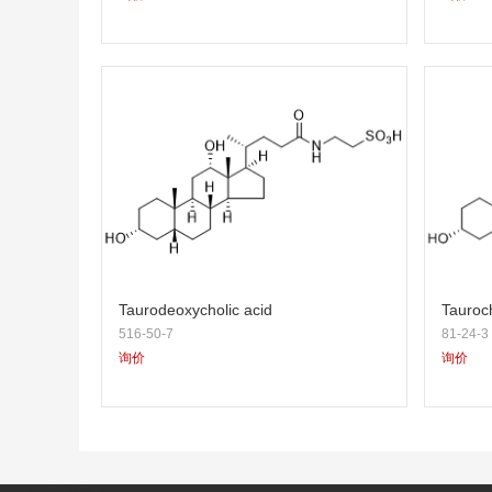
Taurodeoxycholic acid
Tauroch
516-50-7
81-24-3
询价
询价