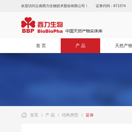
欢迎访问云南西力生物技术股份有限公司！
证券代码：871574
首 页
产 品
天然产
首页
产 品
结构类型
甾体