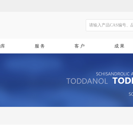
物库
服 务
客 户
成 果