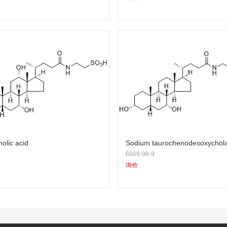
olic acid
Sodium taurochenodesoxychol
6009-98-9
询价