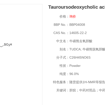
Tauroursodeoxycholic ac
价格：
询价
BBP No.：
BBP04008
CAS No.：
14605-22-2
中文名：
牛磺熊去氧胆酸
别名：
TUDCA; 牛磺熊脱氧胆
分子式：
C26H45NO6S
性状：
Powder
纯度：
96.0%
特色服务：
随货提供1H-NMR等报
关键词：
胆烷；中药对照品；中