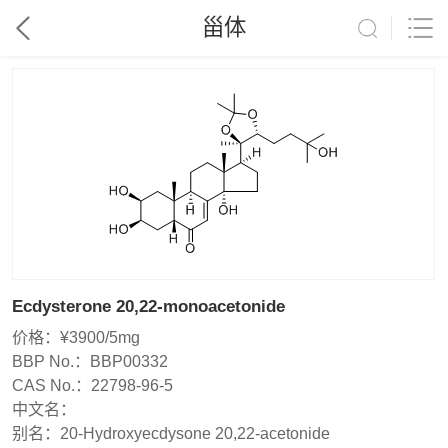
甾体
Ecdysterone 20,22-monoacetonide
价格：
¥3900/5mg
BBP No.：
BBP00332
CAS No.：
22798-96-5
中文名：
别名：
20-Hydroxyecdysone 20,22-acetonide