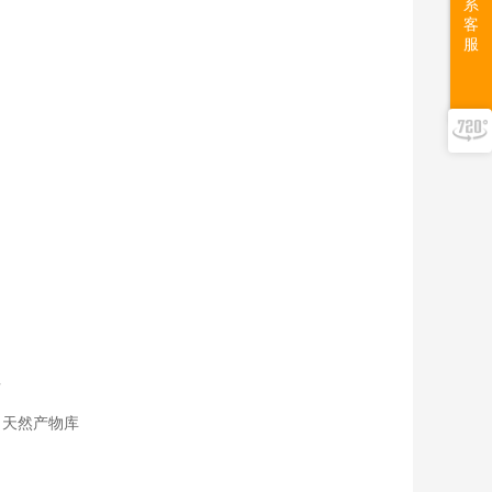
系
客
服
告
；天然产物库