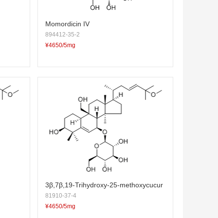
Momordicin IV
894412-35-2
¥4650/5mg
3β,7β,19-Trihydroxy-25-methoxycucur
81910-37-4
bita-5,23-diene 7-O-glucoside
¥4650/5mg