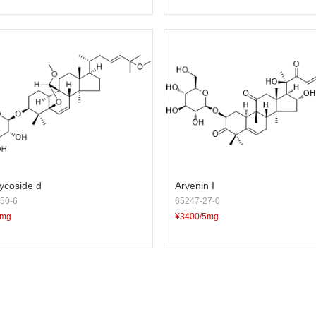
ycoside d
Arvenin I
50-6
65247-27-0
5mg
¥3400/5mg