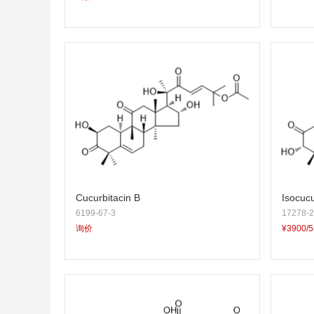
Cucurbitacin B
Isocucu
6199-67-3
17278-2
询价
¥3900/