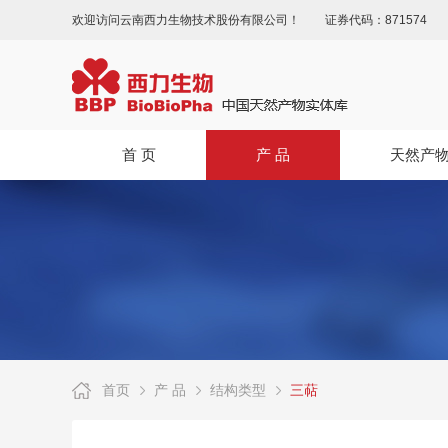
欢迎访问云南西力生物技术股份有限公司！
证券代码：871574
首 页
产 品
天然产
首页
产 品
结构类型
三萜