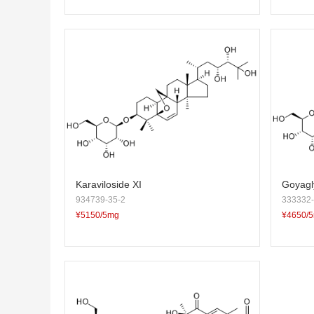
Karaviloside XI
Goyagl
934739-35-2
333332-
¥5150/5mg
¥4650/