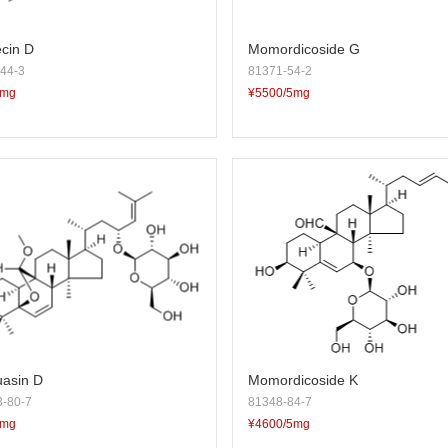
cin D
Momordicoside G
44-3
81371-54-2
5mg
¥5500/5mg
uasin D
Momordicoside K
-80-7
81348-84-7
5mg
¥4600/5mg