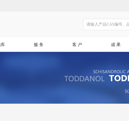
物库
服 务
客 户
成 果