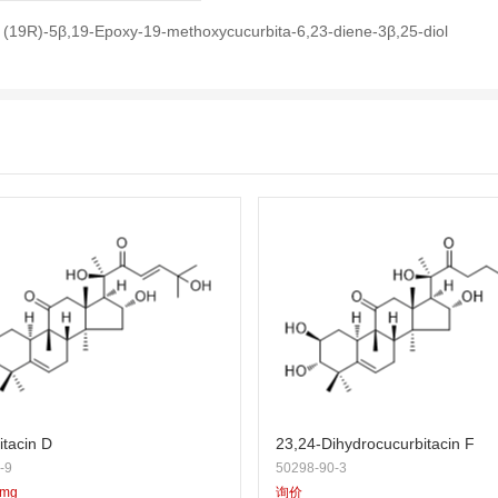
：
(19R)-5β,19-Epoxy-19-methoxycucurbita-6,23-diene-3β,25-diol
itacin D
23,24-Dihydrocucurbitacin F
-9
50298-90-3
5mg
询价