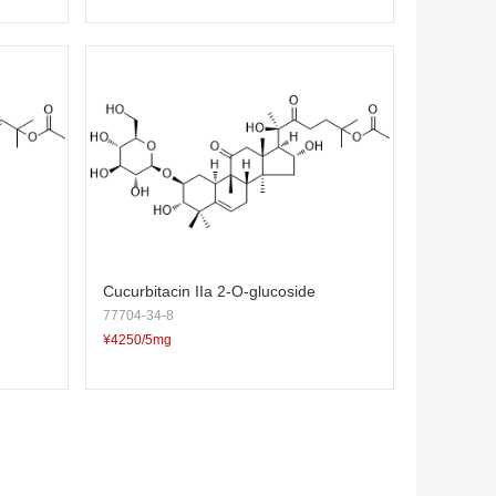
Cucurbitacin IIa 2-O-glucoside
77704-34-8
¥4250/5mg