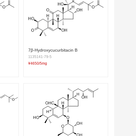
7β-Hydroxycucurbitacin B
1135141-79-5
¥4650/5mg