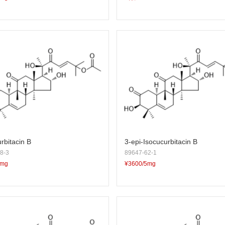
rbitacin B
3-epi-Isocucurbitacin B
8-3
89647-62-1
5mg
¥3600/5mg