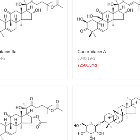
tacin IIa
Cucurbitacin A
4-2
6040-19-3
¥2500/5mg