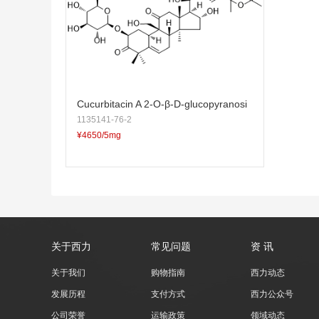
Cucurbitacin A 2-O-β-D-glucopyranosi
1135141-76-2
de
¥4650/5mg
关于西力
常见问题
资 讯
关于我们
购物指南
西力动态
发展历程
支付方式
西力公众号
公司荣誉
运输政策
领域动态