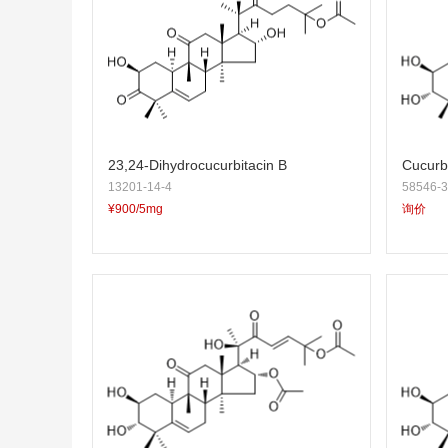
23,24-Dihydrocucurbitacin B
Cucurbi
13201-14-4
58546-3
¥900/5mg
询价