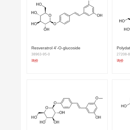
Resveratrol 4'-O-glucoside
Polydat
38963-95-0
27208-8
询价
询价