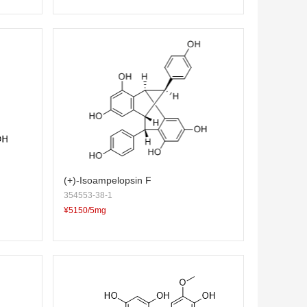
(+)-Isoampelopsin F
354553-38-1
¥5150/5mg