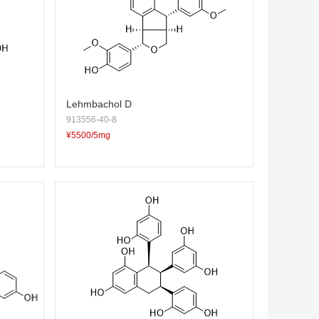
Lehmbachol D
913556-40-8
¥5500/5mg