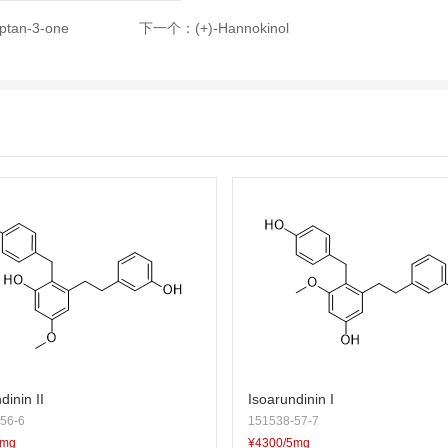
eptan-3-one
下一个：
(+)-Hannokinol
dinin II
Isoarundinin I
56-6
151538-57-7
5mg
¥4300/5mg