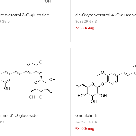
resveratrol 3-O-glucoside
cis-Oxyresveratrol 4'-O-glucosi
-35-0
863329-67-3
¥4600/5mg
nnol 3'-O-glucoside
Gnetifolin E
6-0
140671-07-4
¥3900/5mg