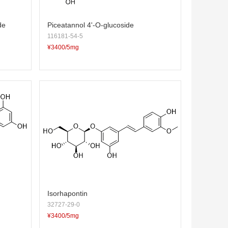
de
Piceatannol 4'-O-glucoside
116181-54-5
¥3400/5mg
Isorhapontin
32727-29-0
¥3400/5mg