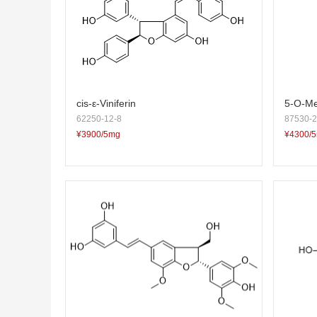
cis-ε-Viniferin
5-O-Me
62250-12-8
87530-2
¥3900/5mg
¥4300/