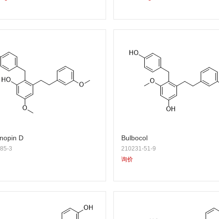
nopin D
Bulbocol
85-3
210231-51-9
询价