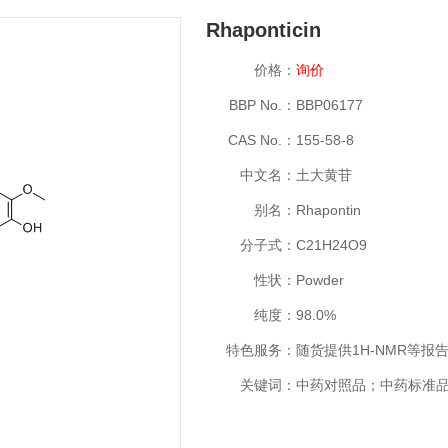
Rhaponticin
价格：
询价
BBP No.：
BBP06177
CAS No.：
155-58-8
中文名：
土大黄苷
别名：
Rhapontin
分子式：
C21H24O9
性状：
Powder
纯度：
98.0%
特色服务：
随货提供1H-NMR等报
关键词：
中药对照品；中药标准