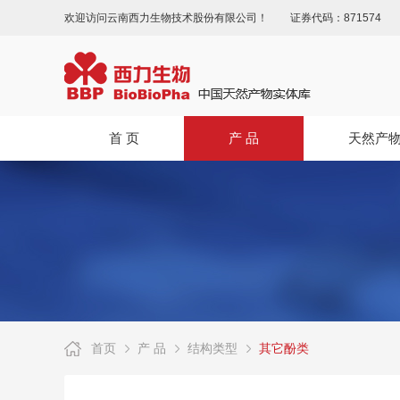
欢迎访问云南西力生物技术股份有限公司！
证券代码：871574
首 页
产 品
天然产
首页
产 品
结构类型
其它酚类