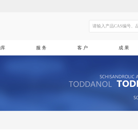
物库
服 务
客 户
成 果