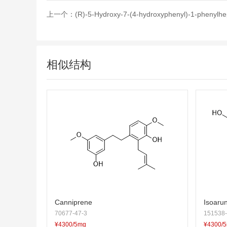
上一个：
(R)-5-Hydroxy-7-(4-hydroxyphenyl)-1-phenylh
相似结构
Canniprene
Isoarun
70677-47-3
151538-
¥4300/5mg
¥4300/