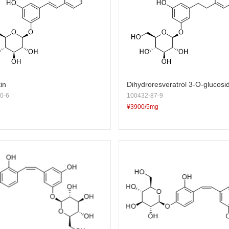
in
Dihydroresveratrol 3-O-glucosi
0-6
100432-87-9
¥3900/5mg