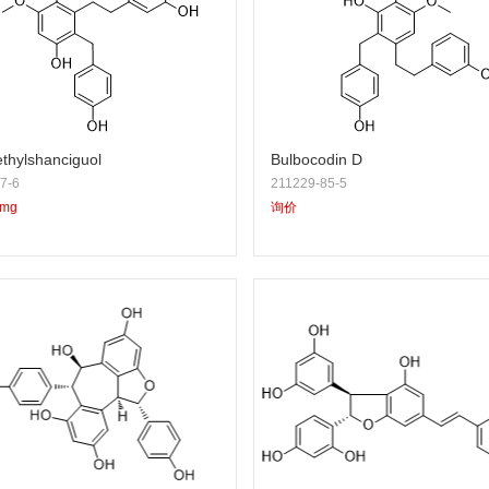
thylshanciguol
Bulbocodin D
7-6
211229-85-5
5mg
询价