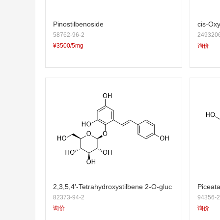
Pinostilbenoside
cis-Oxy
58762-96-2
2493206
¥3500/5mg
询价
2,3,5,4'-Tetrahydroxystilbene 2-O-gluc
Piceata
82373-94-2
94356-2
oside
询价
询价