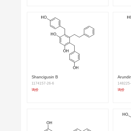
Shancigusin B
Arundi
1174157-26-6
148225-
询价
询价