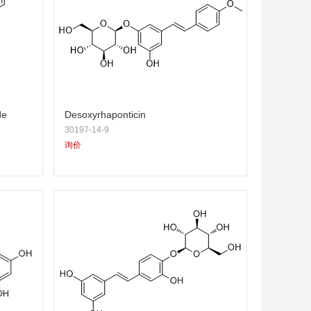
de
Desoxyrhaponticin
30197-14-9
询价