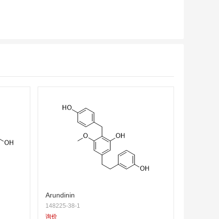
Arundinin
148225-38-1
询价