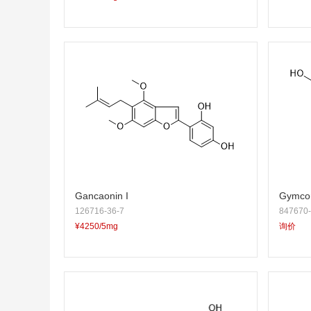
Gancaonin I
Gymco
126716-36-7
847670-
¥4250/5mg
询价