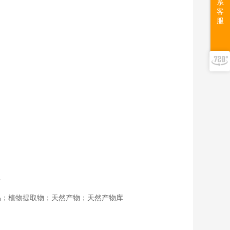
系
客
服
告
品；植物提取物；天然产物；天然产物库