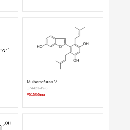
Mulberrofuran V
174423-49-5
¥5150/5mg