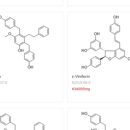
n
ε-Viniferin
37-0
62218-08-0
¥3400/5mg