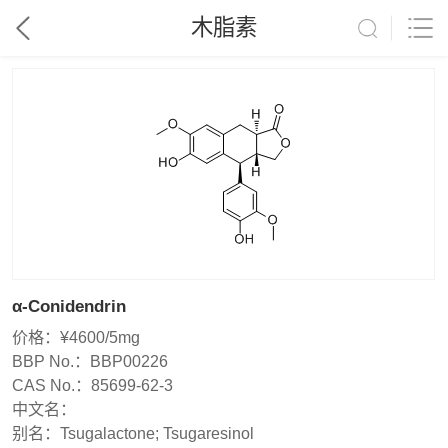
木脂素
α-Conidendrin
价格：
¥4600/5mg
BBP No.：
BBP00226
CAS No.：
85699-62-3
中文名：
别名：
Tsugalactone; Tsugaresinol