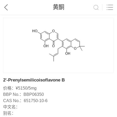
黄酮
2'-Prenylsemilicoisoflavone B
价格：
¥5150/5mg
BBP No.：
BBP06350
CAS No.：
651750-10-6
中文名：
别名：