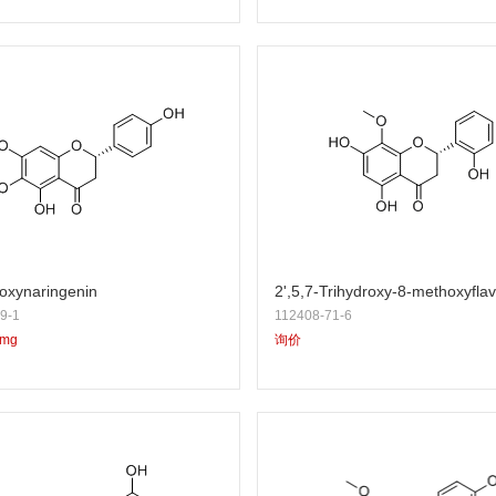
oxynaringenin
2',5,7-Trihydroxy-8-methoxyfla
9-1
112408-71-6
5mg
询价