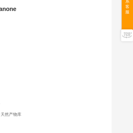
系
客
vanone
服
告
；天然产物库