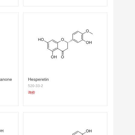
vanone
Hesperetin
520-33-2
询价