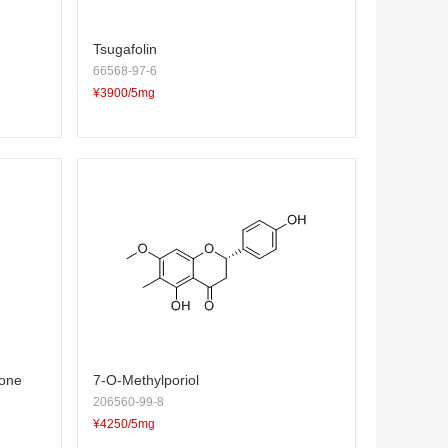
Tsugafolin
66568-97-6
¥3900/5mg
none
7-O-Methylporiol
206560-99-8
¥4250/5mg