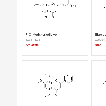
7-O-Methyleriodictyol
Blumea
51857-11-5
118024-
¥2500/5mg
询价