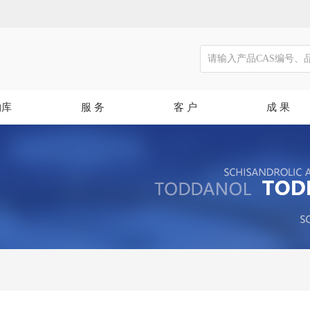
物库
服 务
客 户
成 果