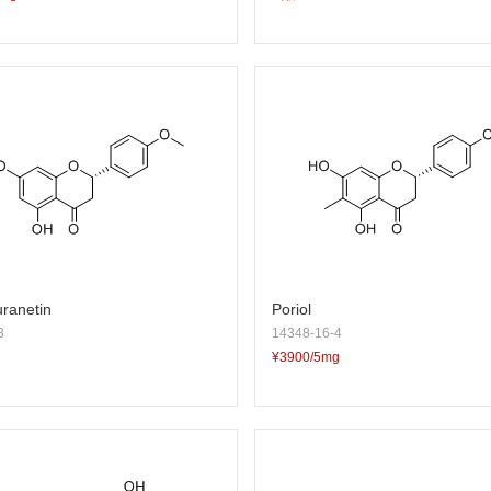
uranetin
Poriol
3
14348-16-4
¥3900/5mg