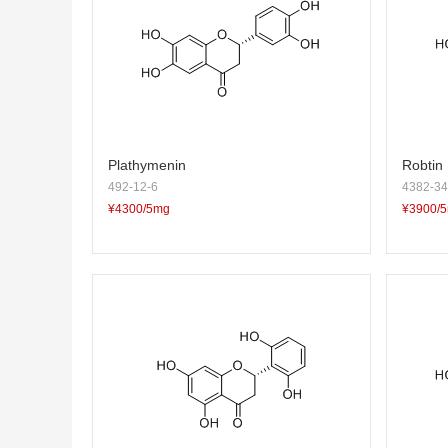
Plathymenin
Robtin
492-12-6
4382-34
¥4300/5mg
¥3900/