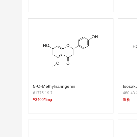
5-O-Methylnaringenin
Isosak
61775-19-7
480-43-
¥3400/5mg
询价