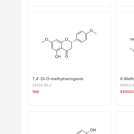
7,4'-Di-O-methylnaringenin
6-Meth
29424-96-2
94942-4
询价
¥4000/