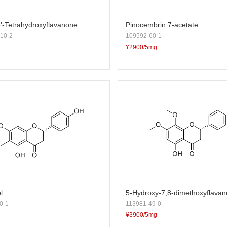
5'-Tetrahydroxyflavanone
Pinocembrin 7-acetate
10-2
109592-60-1
¥2900/5mg
l
5-Hydroxy-7,8-dimethoxyflava
0-1
113981-49-0
¥3900/5mg