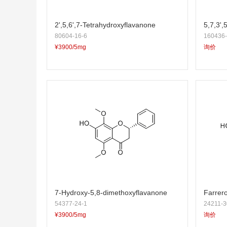
2',5,6',7-Tetrahydroxyflavanone
5,7,3',
80604-16-6
160436-
¥3900/5mg
询价
7-Hydroxy-5,8-dimethoxyflavanone
Farrero
54377-24-1
24211-3
¥3900/5mg
询价