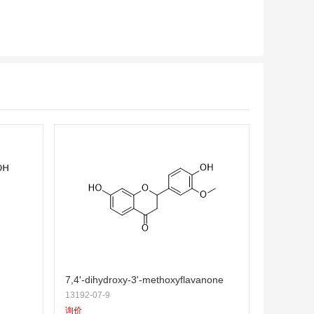
7,4'-dihydroxy-3'-methoxyflavanone
13192-07-9
询价