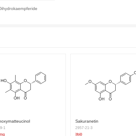
Dihydrokaempferide
oxymatteucinol
Sakuranetin
9-1
2957-21-3
5mg
询价