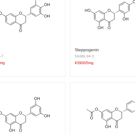
Steppogenin
-7
56486-94-3
5mg
¥3900/5mg