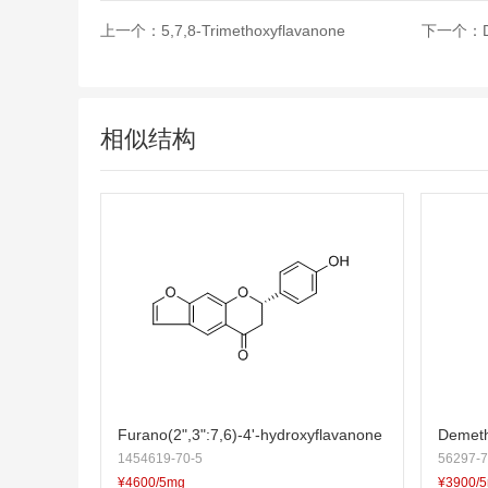
上一个：
5,7,8-Trimethoxyflavanone
下一个：
相似结构
Furano(2",3":7,6)-4'-hydroxyflavanone
Demeth
1454619-70-5
56297-7
¥4600/5mg
¥3900/