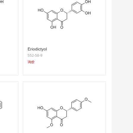
Eriodictyol
552-58-9
询价