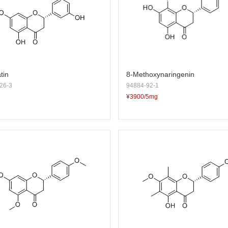
tin
8-Methoxynaringenin
26-3
94884-92-1
¥3900/5mg