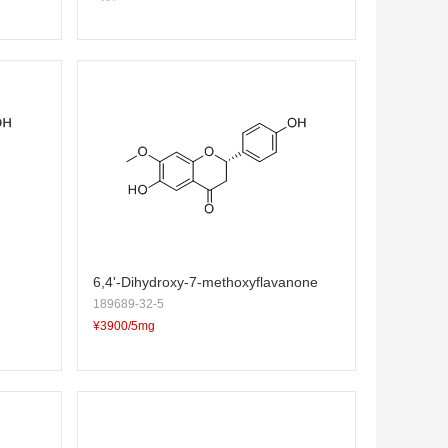
6,4'-Dihydroxy-7-methoxyflavanone
189689-32-5
¥3900/5mg