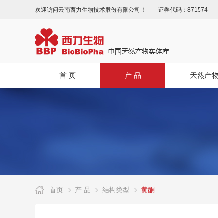
欢迎访问云南西力生物技术股份有限公司！
证券代码：871574
首 页
产 品
天然产
首页
产 品
结构类型
黄酮