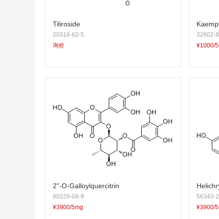
Tiliroside
Kaempf
20316-62-5
32602-8
询价
¥1000/
2"-O-Galloylquercitrin
Helichr
80229-08-9
56343-2
¥3900/5mg
¥3900/