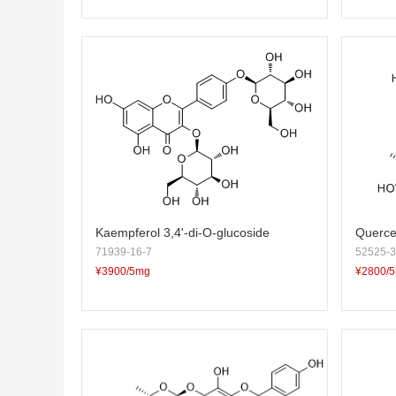
Kaempferol 3,4'-di-O-glucoside
Querce
71939-16-7
52525-3
¥3900/5mg
¥2800/