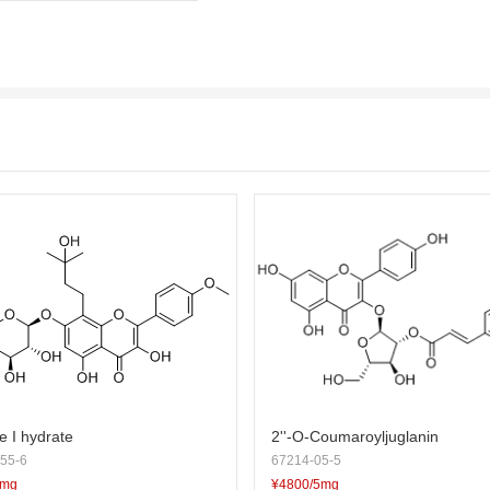
de I hydrate
2''-O-Coumaroyljuglanin
55-6
67214-05-5
5mg
¥4800/5mg