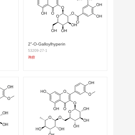
2"-O-Galloylhyperin
53209-27-1
询价