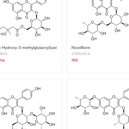
3-Hydroxy-3-methylglutaroyl)ast
Nicotiflorin
84-6
17650-84-9
5mg
询价