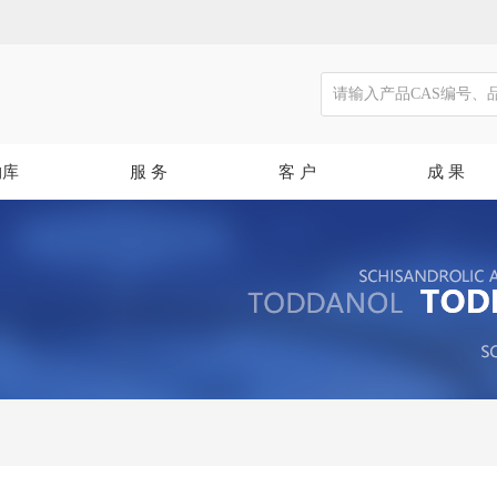
物库
服 务
客 户
成 果