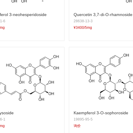
erol 3-neohesperidoside
Quercetin 3,7-di-O-rhamnoside
1-6
28638-13-3
5mg
¥3400/5mg
ysoside
Kaempferol 3-O-sophoroside
6-1
19895-95-5
5mg
询价