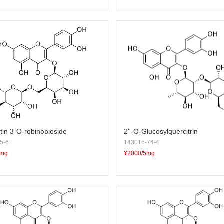
tin 3-O-robinobioside
2''-O-Glucosylquercitrin
5-6
143016-74-4
5mg
¥2000/5mg