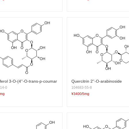
erol 3-O-(4''-O-trans-p-coumar
Quercitrin 2''-O-arabinoside
14-0
104683-55-8
amnopyranoside
5mg
¥3400/5mg