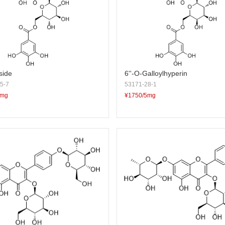
side
6''-O-Galloylhyperin
5-7
53171-28-1
5mg
¥1750/5mg