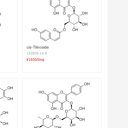
cis-Tiliroside
163956-16-9
¥1650/5mg