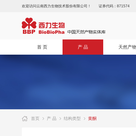
欢迎访问云南西力生物技术股份有限公司！
证券代码：871574
首 页
产 品
天然产
首页
产 品
结构类型
黄酮