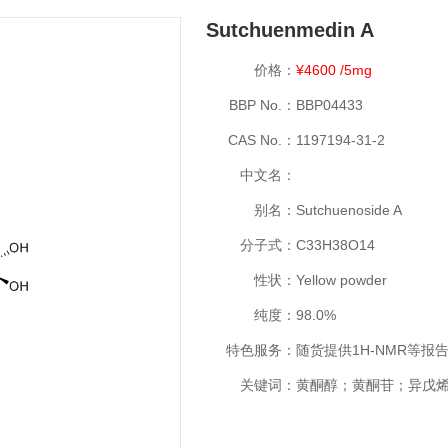
Sutchuenmedin A
价格：
¥4600 /5mg
BBP No.：
BBP04433
CAS No.：
1197194-31-2
中文名：
别名：
Sutchuenoside A
分子式：
C33H38O14
性状：
Yellow powder
纯度：
98.0%
特色服务：
随货提供1H-NMR等报
关键词：
黄酮醇；黄酮苷；异戊