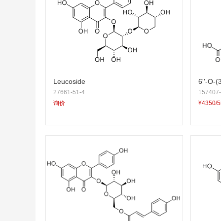
Leucoside
6''-O-(
27661-51-4
157407-
ragalin
询价
¥4350/