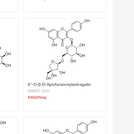
6''-O-β-D-Apiofuranosylastragalin
946827-13-0
¥4600/5mg