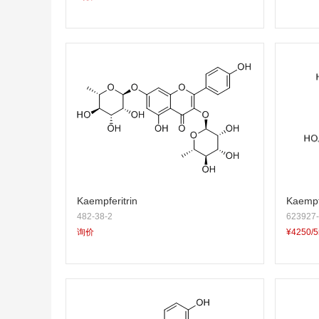
Kaempferitrin
Kaempf
482-38-2
623927-
oyl)rh
询价
¥4250/