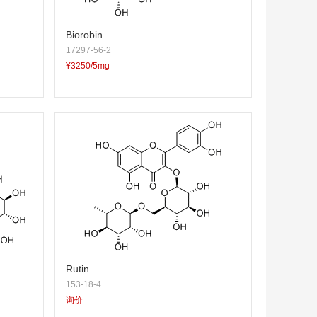
Biorobin
17297-56-2
¥3250/5mg
Rutin
153-18-4
询价