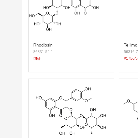
Rhodiosin
Tellimo
86831-54-1
56316-7
询价
¥1750/