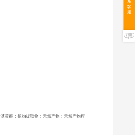
系
客
服
告
烯基黄酮；植物提取物；天然产物；天然产物库