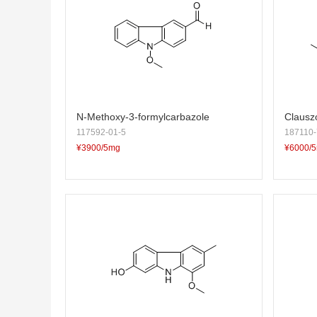
N-Methoxy-3-formylcarbazole
Clausz
117592-01-5
187110-
¥3900/5mg
¥6000/