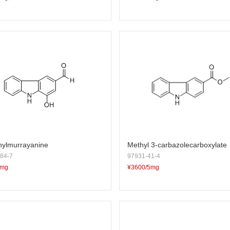
ylmurrayanine
Methyl 3-carbazolecarboxylate
84-7
97931-41-4
5mg
¥3600/5mg