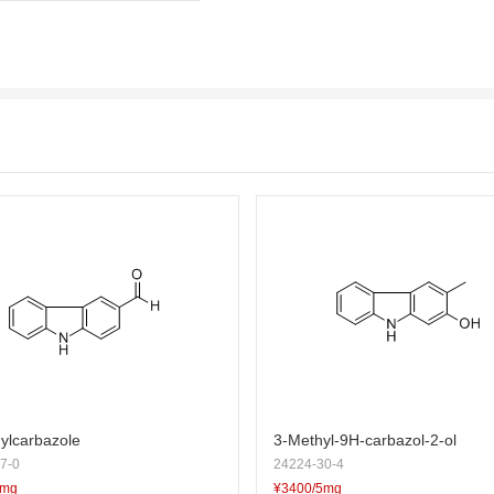
ylcarbazole
3-Methyl-9H-carbazol-2-ol
7-0
24224-30-4
5mg
¥3400/5mg