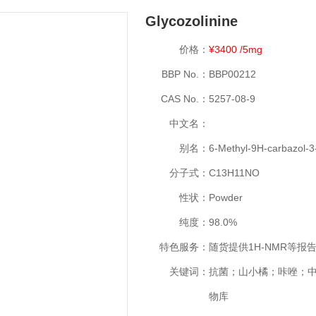
Glycozolinine
价格：
¥3400 /5mg
BBP No.：
BBP00212
CAS No.：
5257-08-9
中文名：
别名：
6-Methyl-9H-carbazol-3-
分子式：
C13H11NO
性状：
Powder
纯度：
98.0%
特色服务：
随货提供1H-NMR等报
关键词：
抗菌；山小橘；咔唑；
物库