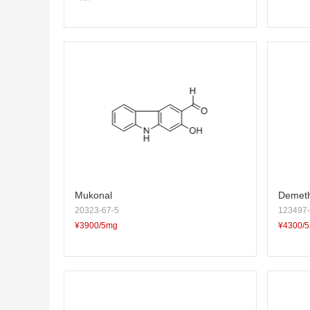
Mukonal
Demeth
20323-67-5
123497-
¥3900/5mg
¥4300/