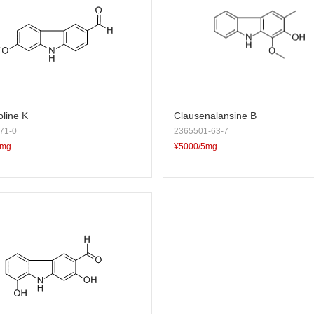
oline K
Clausenalansine B
71-0
2365501-63-7
5mg
¥5000/5mg