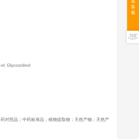
系
客
服
ol; Glycozolinol
告
中药对照品；中药标准品；植物提取物；天然产物；天然产