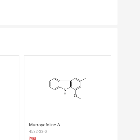
Murrayafoline A
4532-33-6
询价