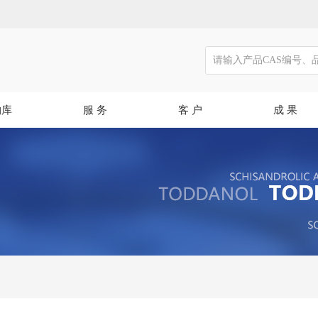
物库
服 务
客 户
成 果