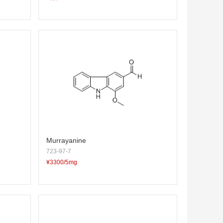
Murrayanine
723-97-7
¥3300/5mg