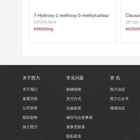
7-Hydroxy-1-methoxy-3-methylcarbaz
Clausz
107672-54-8
187110-
ole
¥3900/5mg
¥4250/
关于西力
常见问题
资 讯
关于我们
购物指南
西力动态
发展历程
支付方式
西力公众号
公司荣誉
运输政策
领域动态
组织架构
储存与注意事项
加入西力
退换货政策
隐私政策