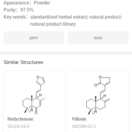
Appearance：
Powder
Purity：
97.5%
Key words：
standardized herbal extract; natural product;
natural product library
prev
next
Similar Structures
Hedychenone
Villosin
56324-54-0
160598-92-5