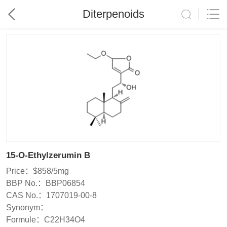
Diterpenoids
15-O-Ethylzerumin B
Price：
$858/5mg
BBP No.：
BBP06854
CAS No.：
1707019-00-8
Synonym：
Formule：
C22H34O4