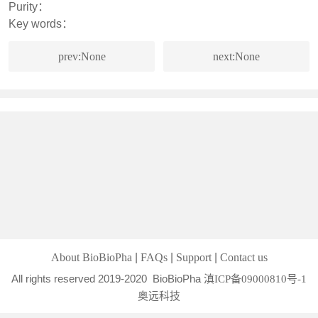
Purity：
Key words：
prev:None
next:None
|
|
|
About BioBioPha
FAQs
Support
Contact us
All rights reserved 2019-2020 BioBioPha
滇ICP备09000810号-1
奥远科技